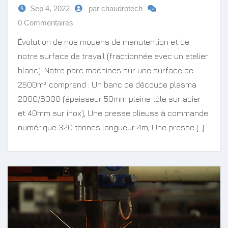
Sep 4, 2022
par chaudrotech
0 Commentaires
Évolution de nos moyens de manutention et de
notre surface de travail (fractionnée avec un atelier
blanc). Notre parc machines sur une surface de
2500m² comprend : Un banc de découpe plasma
2000/6000 (épaisseur 50mm pleine tôle sur acier
et 40mm sur inox), Une presse plieuse à commande
numérique 320 tonnes longueur 4m, Une presse […]