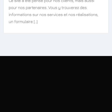
Ce site a été pensé pour nos clients, mais aussi
pour nos partenaires. Vous y trouverez des
informations sur nos services et nos réalisations,
un formulaire […]