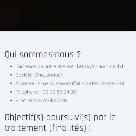
Qui sommes-nous ?
L’adresse de notre site est : https://chaudrotech.fr.
Société : Chaudrotech
Adresse : 2 rue Gustave Eiffel – 68190 ENSISHEIM
Téléphone : 03 89 53 84 38
Siret : 81305773400028
Objectif(s) poursuivi(s) par le
traitement (finalités) :